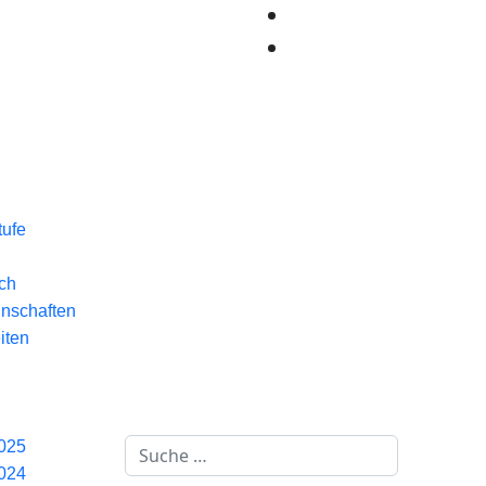
tufe
ach
inschaften
iten
Suchen
2025
2024