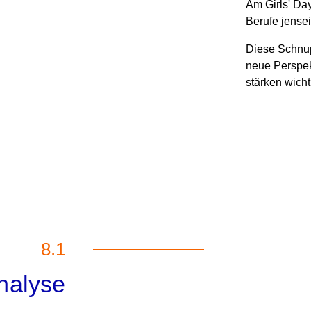
Am Girls' Da
Berufe jensei
Diese Schnup
neue Perspek
stärken wich
8.1
nalyse