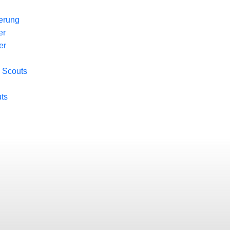
ierung
er
er
 Scouts
ts